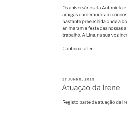
Os aniversários da Antonieta e 
amigas comemoraram connosco
bastante preenchida onde a bo
animaram a festa das nossas 
trabalho. A Lina, na sua voz in
“Aniversários-
Continuar a ler
Antonieta
e
Virgínia”
PUBLICADO
17 JUNHO, 2015
EM
Atuação da Irene
Registo parte da atuação da Ir