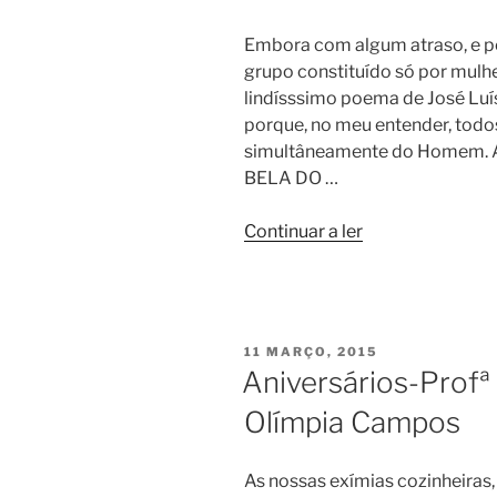
Embora com algum atraso, e p
grupo constituído só por mulher
lindísssimo poema de José Luís
porque, no meu entender, todos
simultâneamente do Homem. 
BELA DO …
“Dia
Continuar a ler
da
Mulher”
PUBLICADO
11 MARÇO, 2015
EM
Aniversários-Profª 
Olímpia Campos
As nossas exímias cozinheiras,