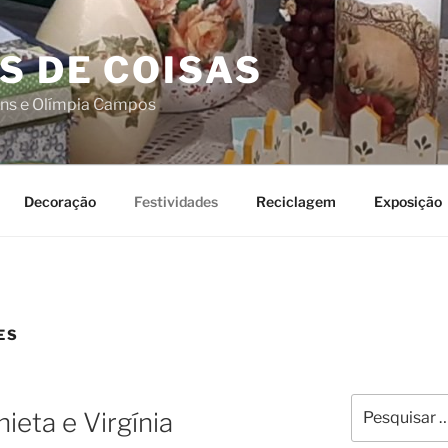
S DE COISAS
ins e Olímpia Campos
Decoração
Festividades
Reciclagem
Exposição
ES
Pesquisar
ieta e Virgínia
por: