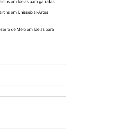
artins
em
Ideias para garrafas
artins
em
Unisseixal-Artes
zerra de Melo
em
Ideias para
3