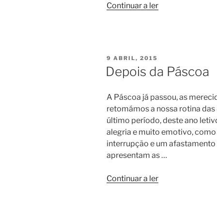
“Aniversário
Continuar a ler
da
Irene”
PUBLICADO
9 ABRIL, 2015
EM
Depois da Páscoa
A Páscoa já passou, as merecid
retomámos a nossa rotina das 4
último período, deste ano leti
alegria e muito emotivo, com
interrupção e um afastamento 
apresentam as …
“Depois
Continuar a ler
da
Páscoa”