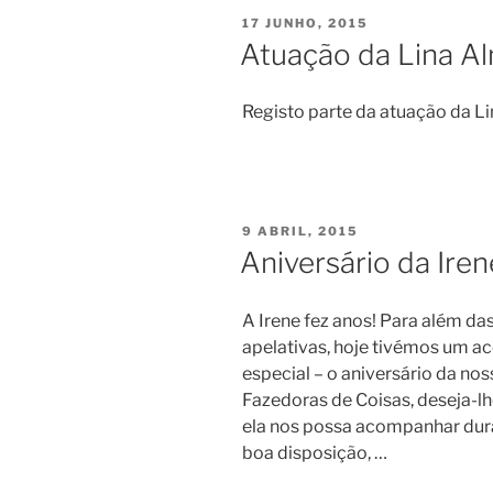
PUBLICADO
17 JUNHO, 2015
EM
Atuação da Lina A
Registo parte da atuação da L
PUBLICADO
9 ABRIL, 2015
EM
Aniversário da Iren
A Irene fez anos! Para além da
apelativas, hoje tivémos um 
especial – o aniversário da nos
Fazedoras de Coisas, deseja-lh
ela nos possa acompanhar dur
boa disposição, …