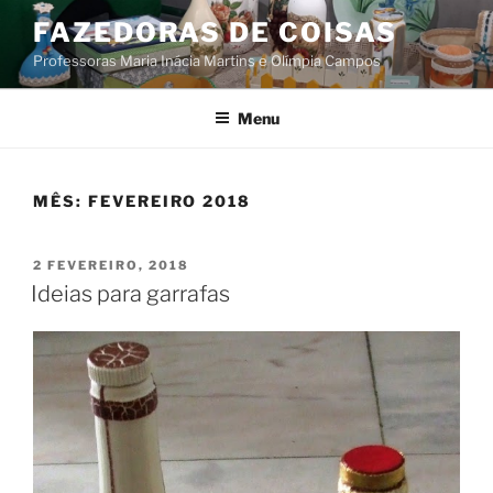
Saltar
FAZEDORAS DE COISAS
para
Professoras Maria Inácia Martins e Olímpia Campos
o
conteúdo
Menu
MÊS:
FEVEREIRO 2018
PUBLICADO
2 FEVEREIRO, 2018
EM
Ideias para garrafas