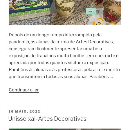
Depois de um longo tempo interrompido pela
pandemia, as alunas da turma de Artes Decorativas,
conseguiram finalmente apresentar uma bela
exposição de trabalhos muito bonitos, em que a arte é
apreciada por todos quantos visitam a exposição.
Parabéns às alunas e às professoras pela arte e mérito
que transmitem a todas as suas alunas. Parabéns …
“Exposição
Continuar a ler
–
Artes
Decorativas”
PUBLICADO
16 MAIO, 2022
EM
Unisseixal-Artes Decorativas