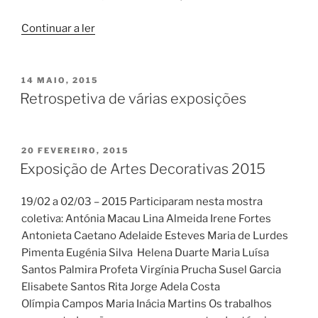
“Exposição
Continuar a ler
final
do
ano”
PUBLICADO
14 MAIO, 2015
EM
Retrospetiva de várias exposições
PUBLICADO
20 FEVEREIRO, 2015
EM
Exposição de Artes Decorativas 2015
19/02 a 02/03 – 2015 Participaram nesta mostra
coletiva: Antónia Macau Lina Almeida Irene Fortes
Antonieta Caetano Adelaide Esteves Maria de Lurdes
Pimenta Eugénia Silva Helena Duarte Maria Luísa
Santos Palmira Profeta Virgínia Prucha Susel Garcia
Elisabete Santos Rita Jorge Adela Costa
Olímpia Campos Maria Inácia Martins Os trabalhos