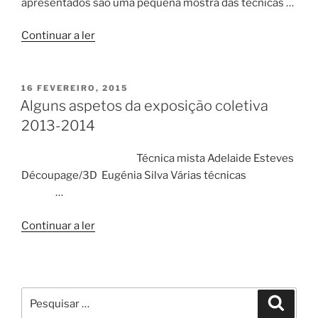
apresentados são uma pequena mostra das técnicas …
“Exposição
Continuar a ler
de
Artes
Decorativas
PUBLICADO
16 FEVEREIRO, 2015
EM
2015”
Alguns aspetos da exposição coletiva
2013-2014
Técnica mista Adelaide Esteves
Découpage/3D Eugénia Silva Várias técnicas
…
“Alguns
Continuar a ler
aspetos
da
exposição
coletiva
Pesquisar
Pesqui
2013-
por: