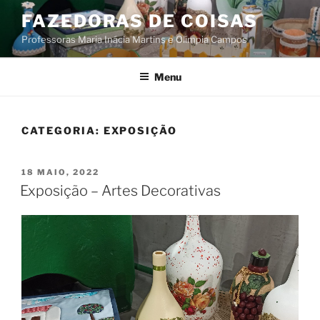
Saltar
FAZEDORAS DE COISAS
para
Professoras Maria Inácia Martins e Olímpia Campos
o
conteúdo
Menu
CATEGORIA:
EXPOSIÇÃO
PUBLICADO
18 MAIO, 2022
EM
Exposição – Artes Decorativas