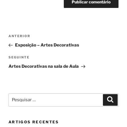
Navegação
Conteúdo
ANTERIOR
de
anterior
Exposição – Artes Decorativas
artigos
Conteúdo
SEGUINTE
seguinte
Artes Decorativas na sala de Aula
Pesquisar
Pesqui
por:
ARTIGOS RECENTES