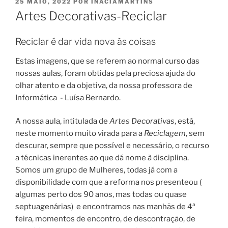
PUBLICADO
25 MAIO, 2022
POR
INACIAMARTINS
EM
Artes Decorativas-Reciclar
Reciclar é dar vida nova às coisas
Estas imagens, que se referem ao normal curso das
nossas aulas, foram obtidas pela preciosa ajuda do
olhar atento e da objetiva, da nossa professora de
Informática - Luísa Bernardo.
A nossa aula, intitulada de
Artes Decorativas
, está,
neste momento muito virada para a
Reciclagem
, sem
descurar, sempre que possível e necessário, o recurso
a técnicas inerentes ao que dá nome à disciplina.
Somos um grupo de Mulheres, todas já com a
disponibilidade com que a reforma nos presenteou (
algumas perto dos 90 anos, mas todas ou quase
septuagenárias) e encontramos nas manhãs de 4ª
feira, momentos de encontro, de descontração, de