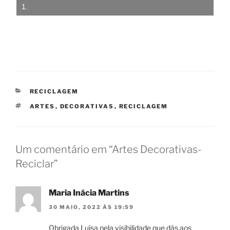
CATEGORIAS
RECICLAGEM
ETIQUETAS
ARTES
,
DECORATIVAS
,
RECICLAGEM
Um comentário em “Artes Decorativas-
Reciclar”
Maria Inácia Martins
30 MAIO, 2022 ÀS 19:59
Obrigada Luísa pela visibilidade que dás aos