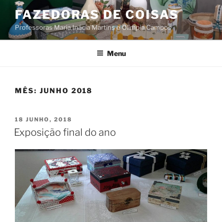
Saltar
FAZEDORAS DE COISAS
para
Professoras Maria Inácia Martins e Olímpia Campos
o
conteúdo
Menu
MÊS:
JUNHO 2018
PUBLICADO
18 JUNHO, 2018
EM
Exposição final do ano