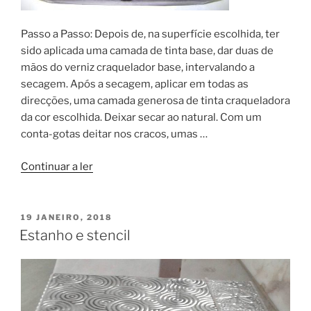
Passo a Passo: Depois de, na superfície escolhida, ter
sido aplicada uma camada de tinta base, dar duas de
mãos do verniz craquelador base, intervalando a
secagem. Após a secagem, aplicar em todas as
direcções, uma camada generosa de tinta craqueladora
da cor escolhida. Deixar secar ao natural. Com um
conta-gotas deitar nos cracos, umas …
“PAP
Continuar a ler
Couro
australiano”
PUBLICADO
19 JANEIRO, 2018
EM
Estanho e stencil