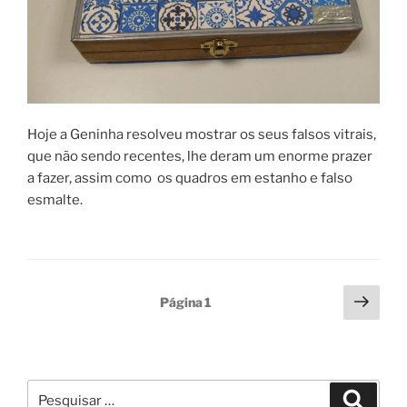
Hoje a Geninha resolveu mostrar os seus falsos vitrais,
que não sendo recentes, lhe deram um enorme prazer
a fazer, assim como os quadros em estanho e falso
esmalte.
Paginação
Pági
Página
1
segu
dos
conteúdos
Pesquisar
Pesqui