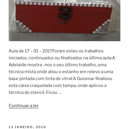
Aula de 17 – 01 – 2017Foram estes os trabalhos
iniciados, continuados ou finalizados na última aula:A
Adelaide mostra -nos o seu último trabalho, uma
técnica mista onde aliou o estanho em relevo a uma
base pintada com tinta de vitral.A Guiomar finalizou
esta caixa craquelada com tampa, onde aplicou a
técnica do stencil. Ficou …
“Estanho
Continuar a ler
e
stencil”
PUBLICADO
13 JANEIRO, 2016