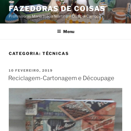
Saltar
FAZEDORAS DE COISAS
para
Professoras Maria Inácia Martins e Olímpia Campos
o
conteúdo
Menu
CATEGORIA:
TÉCNICAS
PUBLICADO
10 FEVEREIRO, 2019
EM
Reciclagem-Cartonagem e Découpage