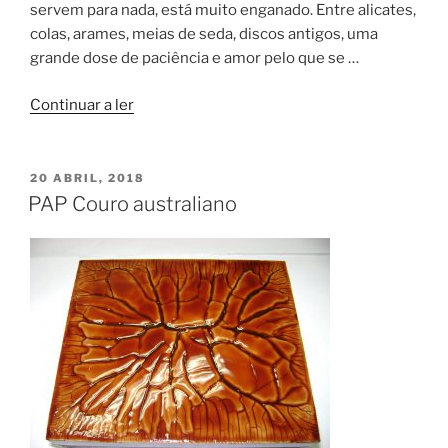
servem para nada, está muito enganado. Entre alicates,
colas, arames, meias de seda, discos antigos, uma
grande dose de paciência e amor pelo que se …
“Reciclagem-
Continuar a ler
Cartonagem
e
Découpage”
PUBLICADO
20 ABRIL, 2018
EM
PAP Couro australiano