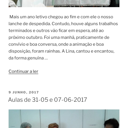
Mais um ano letivo chegou ao fim e com ele o nosso
lanche de despedida. Contudo, houve alguns trabalhos
terminados e outros vão ficar em espera, até ao
próximo outubro. Foi uma manhã, praticamente de
convívio e boa conversa, onde a animação e boa
disposição, foram rainhas. A Lina, cantou e encantou,
da forma genuína …
“Último
Continuar a ler
dia
de
aulas”
PUBLICADO
9 JUNHO, 2017
EM
Aulas de 31-05 e 07-06-2017