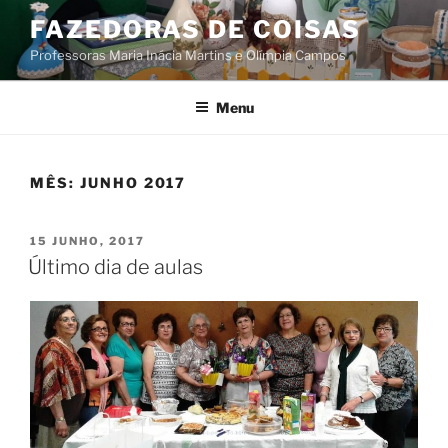
Saltar
FAZEDORAS DE COISAS
para
Professoras Maria Inácia Martins e Olímpia Campos
o
conteúdo
Menu
MÊS:
JUNHO 2017
PUBLICADO
15 JUNHO, 2017
EM
Último dia de aulas