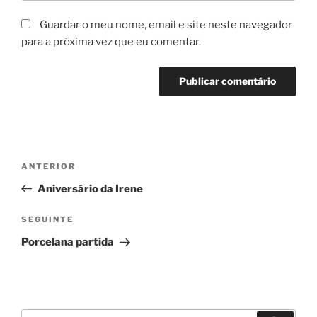
Guardar o meu nome, email e site neste navegador
para a próxima vez que eu comentar.
Navegação
Conteúdo
ANTERIOR
de
anterior
Aniversário da Irene
artigos
Conteúdo
SEGUINTE
seguinte
Porcelana partida
Pesquisar