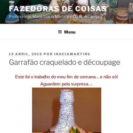
Saltar
FAZEDORAS DE COISAS
para
Professoras Maria Inácia Martins e Olímpia Campos
o
conteúdo
Menu
PUBLICADO
13 ABRIL, 2015
POR
INACIAMARTINS
EM
Garrafão craquelado e découpage
Este foi o trabalho do meu fim de semana…e não só!
Aguardem pela surpresa…