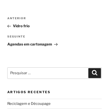
Navegação
Conteúdo
ANTERIOR
de
anterior
Vidro frio
artigos
Conteúdo
SEGUINTE
seguinte
Agendas em cartonagem
Pesquisar
Pesqui
por:
ARTIGOS RECENTES
Reciclagem e Découpage