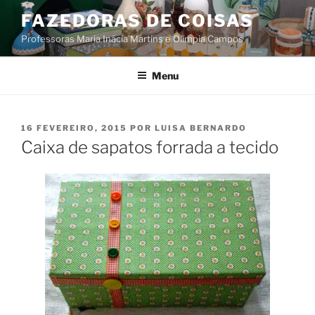
Saltar
FAZEDORAS DE COISAS
para
Professoras Maria Inácia Martins e Olímpia Campos
o
conteúdo
Menu
PUBLICADO
16 FEVEREIRO, 2015
POR
LUISA BERNARDO
EM
Caixa de sapatos forrada a tecido