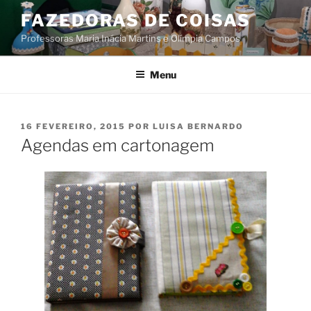
Saltar
FAZEDORAS DE COISAS
para
Professoras Maria Inácia Martins e Olímpia Campos
o
conteúdo
Menu
PUBLICADO
16 FEVEREIRO, 2015
POR
LUISA BERNARDO
EM
Agendas em cartonagem