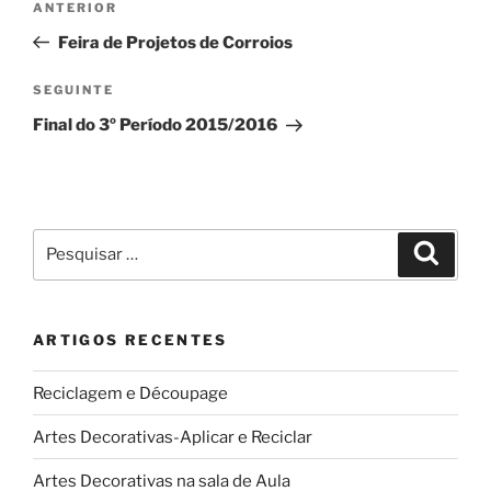
Conteúdo
ANTERIOR
de
anterior
Feira de Projetos de Corroios
artigos
Conteúdo
SEGUINTE
seguinte
Final do 3º Período 2015/2016
Pesquisar
Pesqui
por:
ARTIGOS RECENTES
Reciclagem e Découpage
Artes Decorativas-Aplicar e Reciclar
Artes Decorativas na sala de Aula